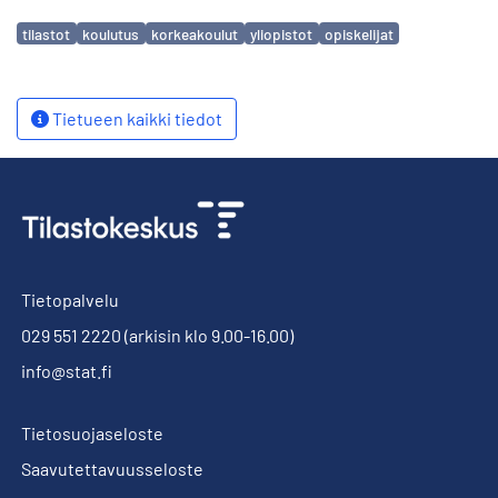
Avainsanat
tilastot
koulutus
korkeakoulut
yliopistot
opiskelijat
Tietueen kaikki tiedot
Tietopalvelu
029 551 2220
(arkisin klo 9.00-16.00)
info@stat.fi
Tietosuojaseloste
Saavutettavuusseloste