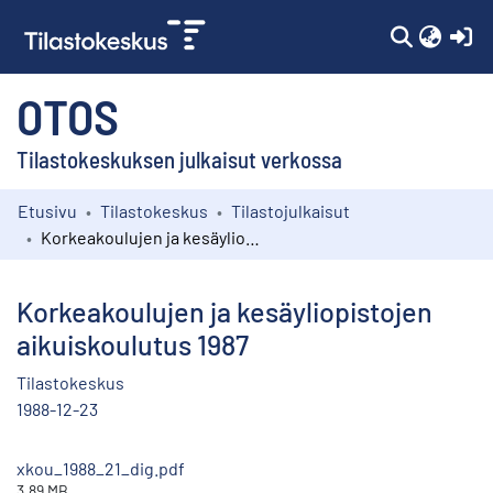
(c
OTOS
Tilastokeskuksen julkaisut verkossa
Etusivu
Tilastokeskus
Tilastojulkaisut
Kokoelmat
Korkeakoulujen ja kesäyliopistojen aikuiskoulutus 1987
Selaa
Korkeakoulujen ja kesäyliopistojen
aikuiskoulutus 1987
Tilastokeskus
1988-12-23
xkou_1988_21_dig.pdf
3.89 MB