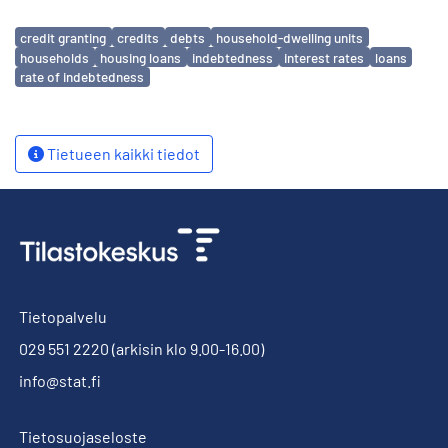
Avainsanat
credit granting
credits
debts
household-dwelling units
households
housing loans
indebtedness
interest rates
loans
rate of indebtedness
Tietueen kaikki tiedot
Tietopalvelu
029 551 2220
(arkisin klo 9.00-16.00)
info@stat.fi
Tietosuojaseloste