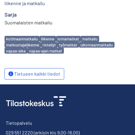
liikenne ja matkailu
Sarja
Suomalaisten matkailu
Avainsanat
kotimaanmatkailu
liikenne
lomamatkat
matkailu
matkustajaliikenne
risteilyt
työmatkat
ulkomaanmatkailu
vapaa-aika
vapaa-ajan matkat
Tietueen kaikki tiedot
Tietopalvelu
029 551 2220
(arkisin klo 9.00-16.00)