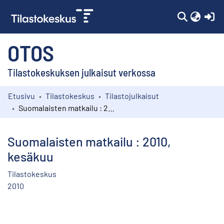
(c
OTOS
Tilastokeskuksen julkaisut verkossa
Etusivu
Tilastokeskus
Tilastojulkaisut
Kokoelmat
Suomalaisten matkailu : 2010, kesäkuu
Selaa
Suomalaisten matkailu : 2010,
kesäkuu
Tilastokeskus
2010