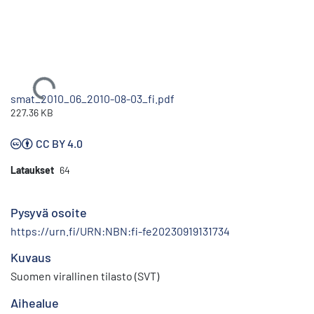
Ladataan...
smat_2010_06_2010-08-03_fi.pdf
227.36 KB
CC BY 4.0
Lataukset
64
Pysyvä osoite
https://urn.fi/URN:NBN:fi-fe20230919131734
Kuvaus
Suomen virallinen tilasto (SVT)
Aihealue