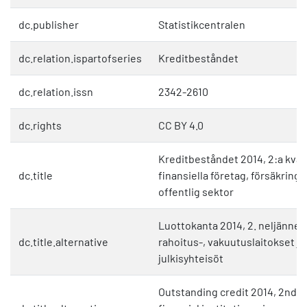
dc.publisher
Statistikcentralen
dc.relation.ispartofseries
Kreditbeståndet
dc.relation.issn
2342-2610
dc.rights
CC BY 4.0
Kreditbeståndet 2014, 2:a kvart
dc.title
finansiella företag, försäkring
offentlig sektor
Luottokanta 2014, 2. neljännes
dc.title.alternative
rahoitus-, vakuutuslaitokset ja
julkisyhteisöt
Outstanding credit 2014, 2nd q