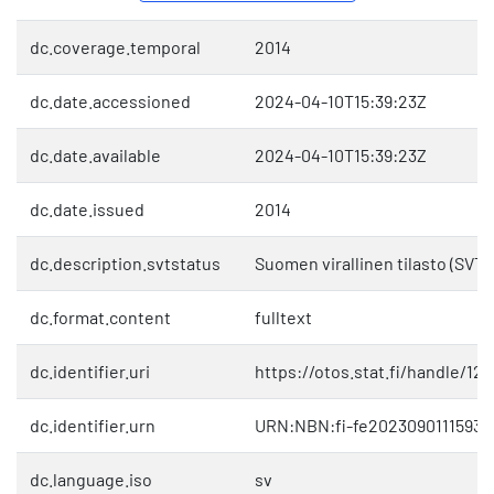
dc.coverage.temporal
2014
dc.date.accessioned
2024-04-10T15:39:23Z
dc.date.available
2024-04-10T15:39:23Z
dc.date.issued
2014
dc.description.svtstatus
Suomen virallinen tilasto (SVT)
dc.format.content
fulltext
dc.identifier.uri
https://otos.stat.fi/handle/12
dc.identifier.urn
URN:NBN:fi-fe20230901115936
dc.language.iso
sv