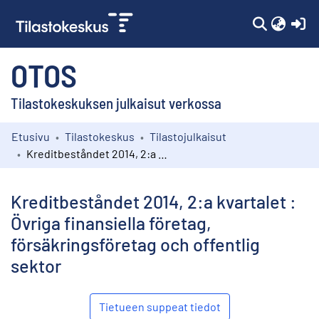
(c
OTOS
Tilastokeskuksen julkaisut verkossa
Etusivu
Tilastokeskus
Tilastojulkaisut
Kokoelmat
Kreditbeståndet 2014, 2:a kvartalet : Övriga finansiella företag, försäkringsföretag och offentlig sektor
Selaa
Kreditbeståndet 2014, 2:a kvartalet :
Övriga finansiella företag,
försäkringsföretag och offentlig
sektor
Tietueen suppeat tiedot