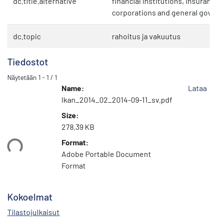
dc.title.alternative
financial institutions, insuranc
corporations and general gov
dc.topic
rahoitus ja vakuutus
Tiedostot
Näytetään
1 - 1 / 1
Name:
Lataa
lkan_2014_02_2014-09-11_sv.pdf
Size:
278.39 KB
Format:
taan...
Adobe Portable Document
Format
Kokoelmat
Tilastojulkaisut