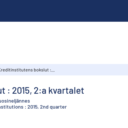
Kreditinstitutens bokslut : 2015, 2:a kvartalet
t : 2015, 2:a kvartalet
vuosineljännes
nstitutions : 2015, 2nd quarter