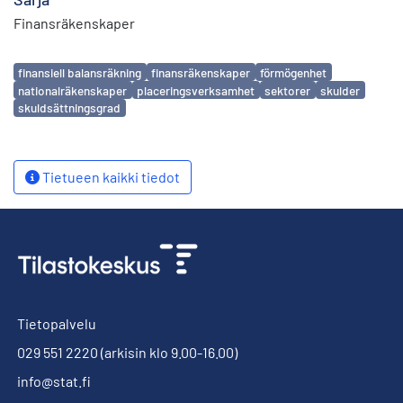
Finansräkenskaper
Avainsanat
finansiell balansräkning
finansräkenskaper
förmögenhet
nationalräkenskaper
placeringsverksamhet
sektorer
skulder
skuldsättningsgrad
Tietueen kaikki tiedot
Tietopalvelu
029 551 2220
(arkisin klo 9.00-16.00)
info@stat.fi