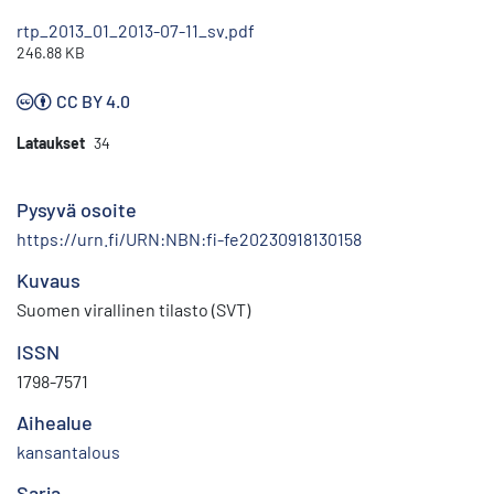
rtp_2013_01_2013-07-11_sv.pdf
246.88 KB
CC BY 4.0
Lataukset
34
Pysyvä osoite
https://urn.fi/URN:NBN:fi-fe20230918130158
Kuvaus
Suomen virallinen tilasto (SVT)
ISSN
1798-7571
Aihealue
kansantalous
Sarja