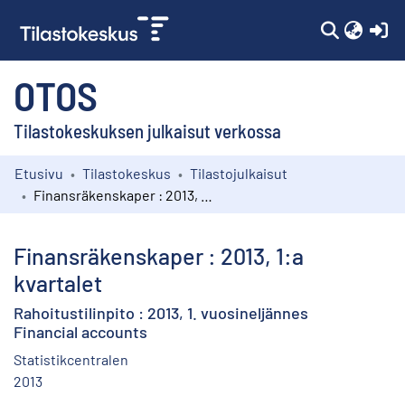
(c
OTOS
Tilastokeskuksen julkaisut verkossa
Etusivu
Tilastokeskus
Tilastojulkaisut
Kokoelmat
Finansräkenskaper : 2013, 1:a kvartalet
Selaa
Finansräkenskaper : 2013, 1:a
kvartalet
Rahoitustilinpito : 2013, 1. vuosineljännes
Financial accounts
Statistikcentralen
2013