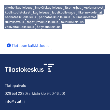
Avainsanat
alkoholikuolleisuus
imeväiskuolleisuus
itsemurhat
kuolemansyyt
kuolintodistukset
kuolleisuus
lapsikuolleisuus
liikennekuolemat
neonataalikuolleisuus
perinataalikuolleisuus
huumekuolemat
ruumiinavaus
tapaturmakuolleisuus
tautikuolleisuus
väkivaltakuolleisuus
äitiyskuolleisuus
Tietueen kaikki tiedot
Tietopalvelu
029 551 2220
(arkisin klo 9.00-16.00)
info@stat.fi