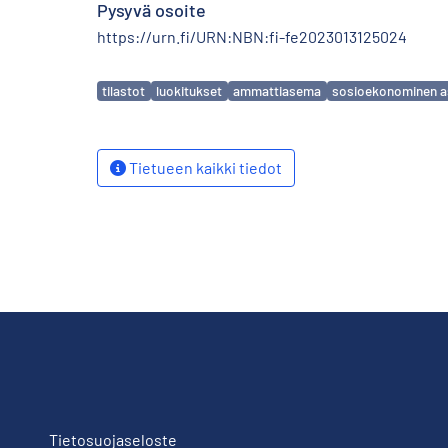
Pysyvä osoite
https://urn.fi/URN:NBN:fi-fe2023013125024
Avainsanat
tilastot
luokitukset
ammattiasema
sosioekonominen 
Tietueen kaikki tiedot
Tietosuojaseloste