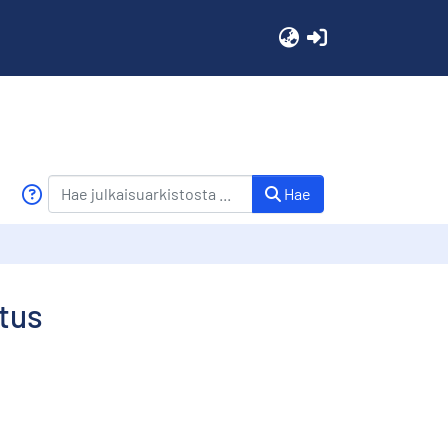
(current)
Hae
tus