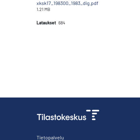
xksk17_198300_1983_dig.pdf
1.21 MB
Lataukset
684
Tietopalvelu