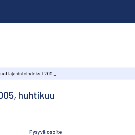
Tuottajahintaindeksit 2005, huhtikuu
005, huhtikuu
Pysyvä osoite