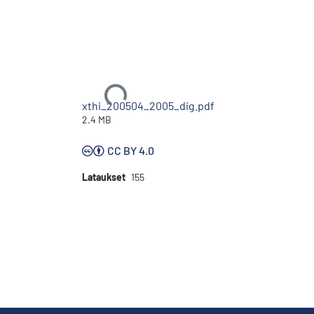
Ladataan...
xthi_200504_2005_dig.pdf
2.4 MB
CC BY 4.0
Lataukset
155