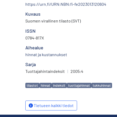
https://urn.fi/URN:NBN:fi-fe2023013120604
Kuvaus
Suomen virallinen tilasto (SVT)
ISSN
0784-817X
Aihealue
hinnat ja kustannukset
Sarja
Tuottajahintaindeksit
|
2005:4
Avainsanat
tilastot
hinnat
indeksit
tuottajahinnat
tukkuhinnat
Tietueen kaikki tiedot