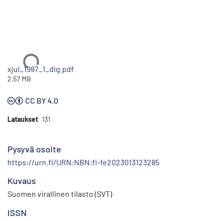
Ladataan...
xjul_1997_1_dig.pdf
2.57 MB
CC BY 4.0
Lataukset
131
Pysyvä osoite
https://urn.fi/URN:NBN:fi-fe2023013123285
Kuvaus
Suomen virallinen tilasto (SVT)
ISSN