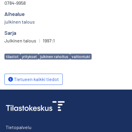
0784-9958
Aihealue
julkinen talous
Sarja
Julkinen talous
|
1997:1
Avainsanat
tilastot
yritykset
julkinen rahoitus
valtiontuki
Tietueen kaikki tiedot
Tietopalvelu