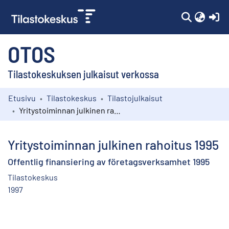
(c
OTOS
Tilastokeskuksen julkaisut verkossa
Etusivu
Tilastokeskus
Tilastojulkaisut
Kokoelmat
Yritystoiminnan julkinen rahoitus 1995
Selaa
Yritystoiminnan julkinen rahoitus 1995
Offentlig finansiering av företagsverksamhet 1995
Tilastokeskus
1997