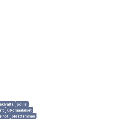
äkivalta
poliisi
rit
ulkomaalaiset
einot
pidättäminen