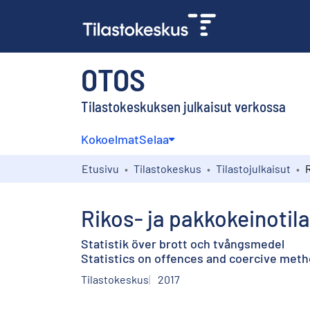
OTOS
Tilastokeskuksen julkaisut verkossa
Kokoelmat
Selaa
Etusivu
Tilastokeskus
Tilastojulkaisut
R
Rikos- ja pakkokeinotil
Statistik över brott och tvångsmedel
Statistics on offences and coercive metho
Tilastokeskus
2017