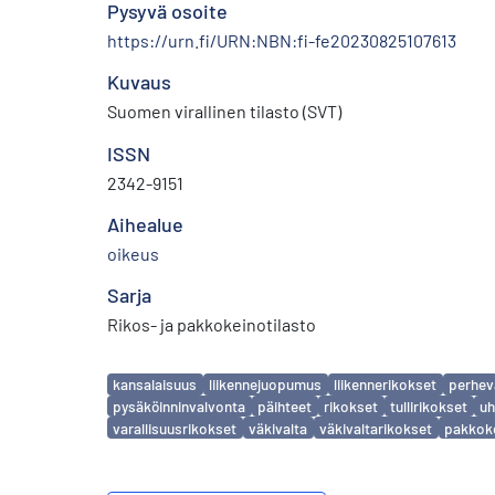
Pysyvä osoite
https://urn.fi/URN:NBN:fi-fe20230825107613
Kuvaus
Suomen virallinen tilasto (SVT)
ISSN
2342-9151
Aihealue
oikeus
Sarja
Rikos- ja pakkokeinotilasto
Avainsanat
kansalaisuus
liikennejuopumus
liikennerikokset
perhev
pysäköinninvalvonta
päihteet
rikokset
tullirikokset
uh
varallisuusrikokset
väkivalta
väkivaltarikokset
pakkok