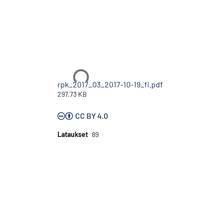
Ladataan...
rpk_2017_03_2017-10-19_fi.pdf
297.73 KB
CC BY 4.0
Lataukset
89