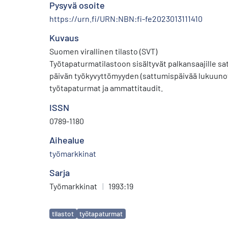
Pysyvä osoite
https://urn.fi/URN:NBN:fi-fe2023013111410
Kuvaus
Suomen virallinen tilasto (SVT)
Työtapaturmatilastoon sisältyvät palkansaajille s
päivän työkyvyttömyyden (sattumispäivää lukuuno
työtapaturmat ja ammattitaudit.
ISSN
0789-1180
Aihealue
työmarkkinat
Sarja
Työmarkkinat
|
1993:19
Avainsanat
tilastot
työtapaturmat