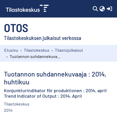
(c
OTOS
Tilastokeskuksen julkaisut verkossa
Etusivu
Tilastokeskus
Tilastojulkaisut
Kokoelmat
Tuotannon suhdannekuvaaja : 2014, huhtikuu
Selaa
Tuotannon suhdannekuvaaja : 2014,
huhtikuu
Konjunkturindikator för produktionen : 2014, april
Trend Indicator of Output : 2014, April
Tilastokeskus
2014