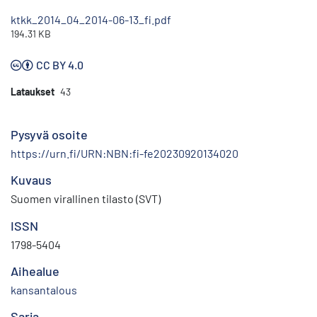
ktkk_2014_04_2014-06-13_fi.pdf
194.31 KB
CC BY 4.0
Lataukset
43
Pysyvä osoite
https://urn.fi/URN:NBN:fi-fe20230920134020
Kuvaus
Suomen virallinen tilasto (SVT)
ISSN
1798-5404
Aihealue
kansantalous
Sarja