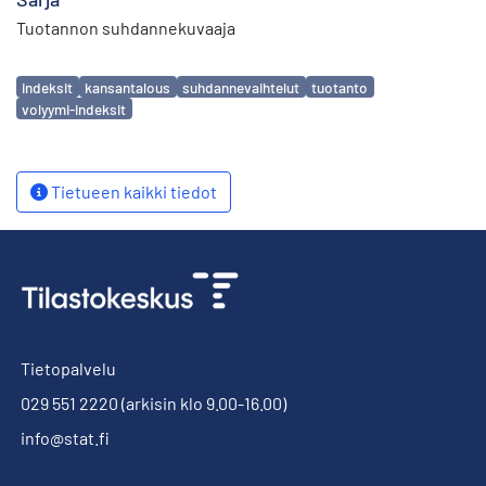
Tuotannon suhdannekuvaaja
Avainsanat
indeksit
kansantalous
suhdannevaihtelut
tuotanto
volyymi-indeksit
Tietueen kaikki tiedot
Tietopalvelu
029 551 2220
(arkisin klo 9.00-16.00)
info@stat.fi