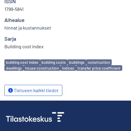
ISSN
1799-5841
Aihealue
hinnat ja kustannukset
Sarja
Building cost index
Avainsanat
building cost index
building costs
buildings
construction
dwellings
house construction
indices
transfer price coefficient
Tietueen kaikki tiedot