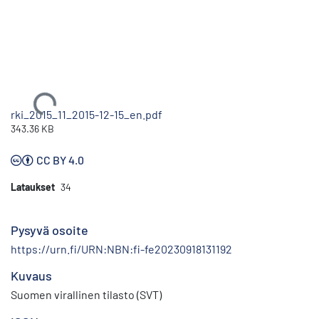
Ladataan...
rki_2015_11_2015-12-15_en.pdf
343.36 KB
CC BY 4.0
Lataukset
34
Pysyvä osoite
https://urn.fi/URN:NBN:fi-fe20230918131192
Kuvaus
Suomen virallinen tilasto (SVT)