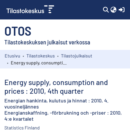
(c
OTOS
Tilastokeskuksen julkaisut verkossa
Etusivu
Tilastokeskus
Tilastojulkaisut
Kokoelmat
Energy supply, consumption and prices : 2010, 4th quarter
Selaa
Energy supply, consumption and
prices : 2010, 4th quarter
Energian hankinta, kulutus ja hinnat : 2010, 4.
vuosineljännes
Energianskaffning, -förbrukning och -priser : 2010,
4:e kvartalet
Statistics Finland