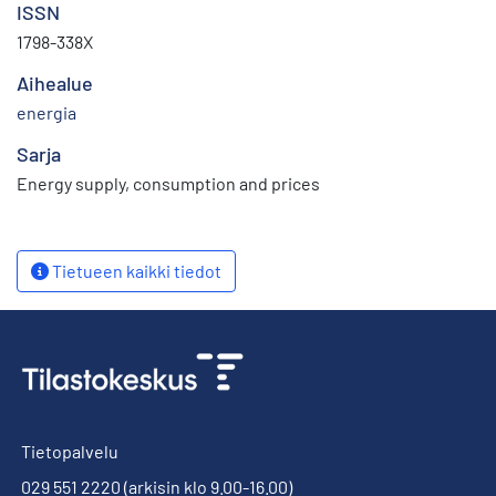
ISSN
1798-338X
Aihealue
energia
Sarja
Energy supply, consumption and prices
Tietueen kaikki tiedot
Tietopalvelu
029 551 2220
(arkisin klo 9.00-16.00)