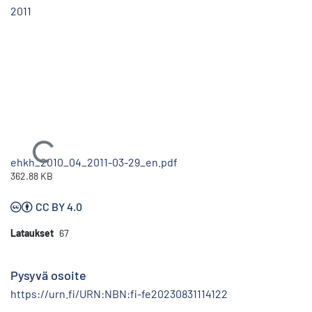
2011
Ladataan...
ehkh_2010_04_2011-03-29_en.pdf
362.88 KB
CC BY 4.0
Lataukset
67
Pysyvä osoite
https://urn.fi/URN:NBN:fi-fe20230831114122