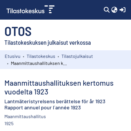
(c
OTOS
Tilastokeskuksen julkaisut verkossa
Etusivu
Tilastokeskus
Tilastojulkaisut
Kokoelmat
Maanmittaushallituksen kertomus vuodelta 1923
Selaa
Maanmittaushallituksen kertomus
vuodelta 1923
Lantmäteristyrelsens berättelse för år 1923
Rapport annuel pour l´année 1923
Maanmittaushallitus
1925