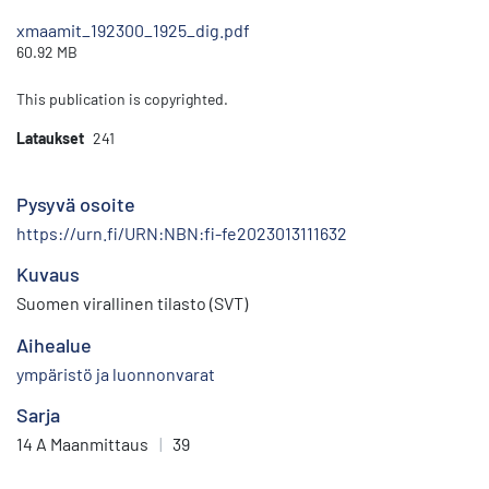
xmaamit_192300_1925_dig.pdf
60.92 MB
This publication is copyrighted.
Lataukset
241
Pysyvä osoite
https://urn.fi/URN:NBN:fi-fe2023013111632
Kuvaus
Suomen virallinen tilasto (SVT)
Aihealue
ympäristö ja luonnonvarat
Sarja
14 A Maanmittaus
|
39