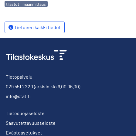
Avainsanat
tilastot
maanmittaus
Tietueen kaikki tiedot
Tietopalvelu
029 551 2220
(arkisin klo 9.00-16.00)
info@stat.fi
Tietosuojaseloste
Saavutettavuusseloste
Evästeasetukset