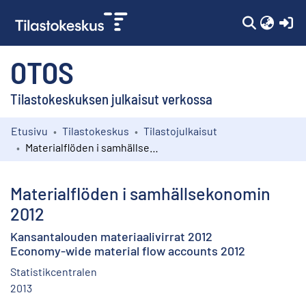
(c
OTOS
Tilastokeskuksen julkaisut verkossa
Etusivu
Tilastokeskus
Tilastojulkaisut
Kokoelmat
Materialflöden i samhällsekonomin 2012
Selaa
Materialflöden i samhällsekonomin
2012
Kansantalouden materiaalivirrat 2012
Economy-wide material flow accounts 2012
Statistikcentralen
2013