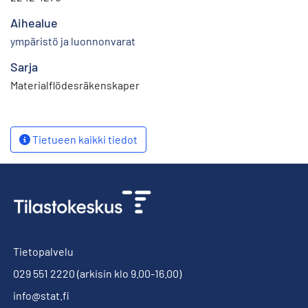
Aihealue
ympäristö ja luonnonvarat
Sarja
Materialflödesräkenskaper
Tietueen kaikki tiedot
Tietopalvelu
029 551 2220
(arkisin klo 9.00-16.00)
info@stat.fi