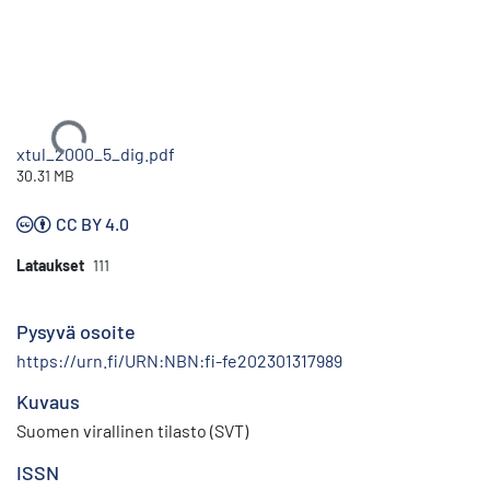
Ladataan...
xtul_2000_5_dig.pdf
30.31 MB
CC BY 4.0
Lataukset
111
Pysyvä osoite
https://urn.fi/URN:NBN:fi-fe202301317989
Kuvaus
Suomen virallinen tilasto (SVT)
ISSN