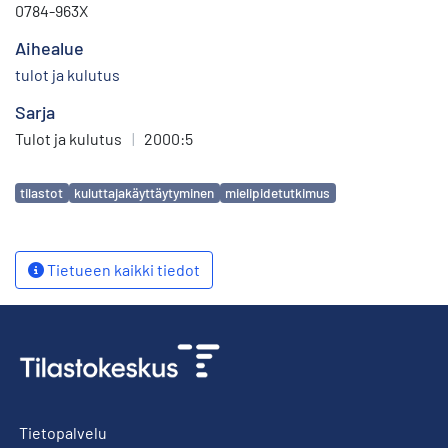
0784-963X
Aihealue
tulot ja kulutus
Sarja
Tulot ja kulutus
|
2000:5
Avainsanat
tilastot
kuluttajakäyttäytyminen
mielipidetutkimus
Tietueen kaikki tiedot
Tietopalvelu