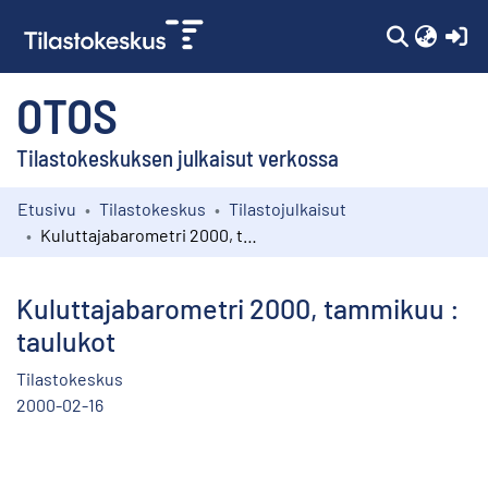
(c
OTOS
Tilastokeskuksen julkaisut verkossa
Etusivu
Tilastokeskus
Tilastojulkaisut
Kokoelmat
Kuluttajabarometri 2000, tammikuu : taulukot
Selaa
Kuluttajabarometri 2000, tammikuu :
taulukot
Tilastokeskus
2000-02-16