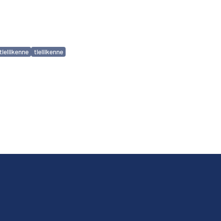
tieliikenne
tieliikenne