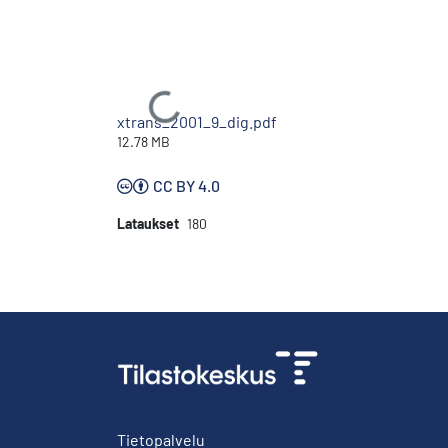
Ladataan...
xtrans_2001_9_dig.pdf
12.78 MB
CC BY 4.0
Lataukset
180
Tietopalvelu