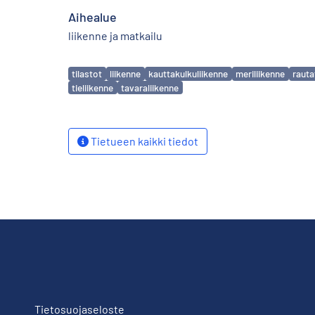
Aihealue
liikenne ja matkailu
Avainsanat
tilastot
liikenne
kauttakulkuliikenne
meriliikenne
rauta
tieliikenne
tavaraliikenne
Tietueen kaikki tiedot
Tietosuojaseloste