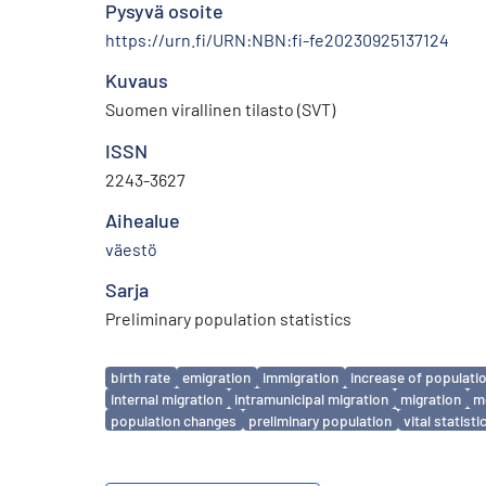
Pysyvä osoite
https://urn.fi/URN:NBN:fi-fe20230925137124
Kuvaus
Suomen virallinen tilasto (SVT)
ISSN
2243-3627
Aihealue
väestö
Sarja
Preliminary population statistics
Avainsanat
birth rate
emigration
immigration
increase of populati
internal migration
intramunicipal migration
migration
mo
population changes
preliminary population
vital statisti