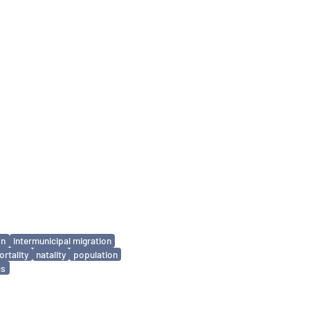
on
intermunicipal migration
rtality
natality
population
cs