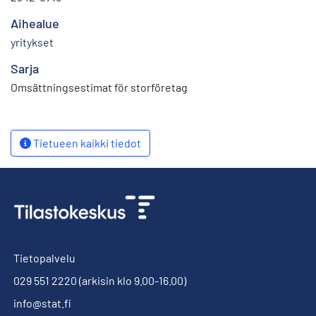
Aihealue
yritykset
Sarja
Omsättningsestimat för storföretag
Tietueen kaikki tiedot
Tietopalvelu
029 551 2220
(arkisin klo 9.00-16.00)
info@stat.fi