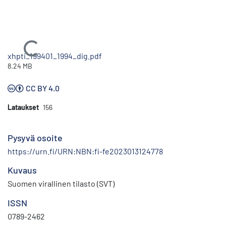
Ladataan...
xhpti_199401_1994_dig.pdf
8.24 MB
CC BY 4.0
Lataukset
156
Pysyvä osoite
https://urn.fi/URN:NBN:fi-fe2023013124778
Kuvaus
Suomen virallinen tilasto (SVT)
ISSN
0789-2462