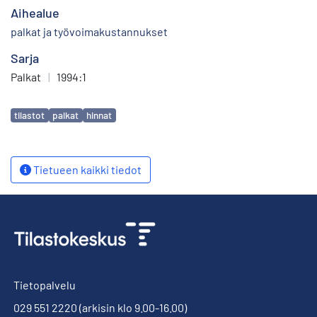
Aihealue
palkat ja työvoimakustannukset
Sarja
Palkat
|
1994:1
Avainsanat
tilastot
palkat
hinnat
Tietueen kaikki tiedot
Tietopalvelu
029 551 2220
(arkisin klo 9.00-16.00)