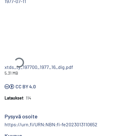
1977-07-11
Ladataan...
xtds_ty_197700_1977_16_dig.pdf
5.31 MB
CC BY 4.0
Lataukset
114
Pysyvä osoite
https://urn.fi/URN:NBN:fi-fe2023013110652
Kuvaus