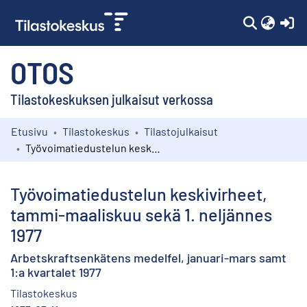
(c
OTOS
Tilastokeskuksen julkaisut verkossa
Etusivu
Tilastokeskus
Tilastojulkaisut
Kokoelmat
Työvoimatiedustelun keskivirheet, tammi-maaliskuu sekä 1. neljännes 1977
Selaa
Työvoimatiedustelun keskivirheet,
tammi-maaliskuu sekä 1. neljännes
1977
Arbetskraftsenkätens medelfel, januari-mars samt
1:a kvartalet 1977
Tilastokeskus