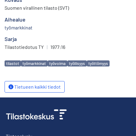
Suomen virallinen tilasto (SVT)
Aihealue
työmarkkinat
Sarja
Tilastotiedotus TY
|
1977:16
Avainsanat
tilastot
työmarkkinat
työvoima
työllisyys
työttömyys
Tietueen kaikki tiedot