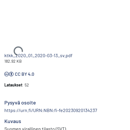
Ladataan...
ktkk_2020_01_2020-03-13_sv.pdf
182.92 KB
CC BY 4.0
Lataukset
52
Pysyvä osoite
https://urn.fi/URN:NBN:fi-fe20230920134237
Kuvaus
Suomen virallinen tilasto (SVT)