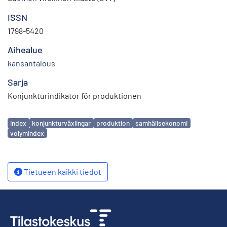
ISSN
1798-5420
Aihealue
kansantalous
Sarja
Konjunkturindikator för produktionen
Avainsanat
index
konjunkturväxlingar
produktion
samhällsekonomi
volymindex
Tietueen kaikki tiedot