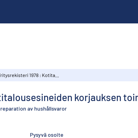
Yritysrekisteri 1978 : Kotitalousesineiden korjauksen toimipaikat
otitalousesineiden korjauksen to
 reparation av hushållsvaror
Pysyvä osoite