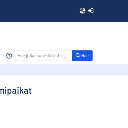
(current)
Hae
imipaikat