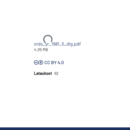
Ladataan...
xtds_yr_1981_5_dig.pdf
4.05 MB
CC BY 4.0
Lataukset
92