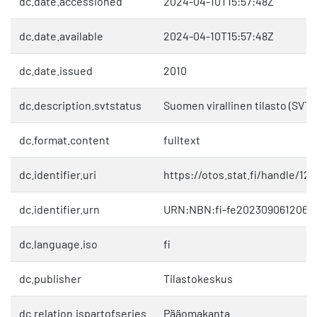
dc.date.accessioned
2024-04-10T15:57:48Z
dc.date.available
2024-04-10T15:57:48Z
dc.date.issued
2010
dc.description.svtstatus
Suomen virallinen tilasto (SVT)
dc.format.content
fulltext
dc.identifier.uri
https://otos.stat.fi/handle/12
dc.identifier.urn
URN:NBN:fi-fe2023090612064
dc.language.iso
fi
dc.publisher
Tilastokeskus
dc.relation.ispartofseries
Pääomakanta