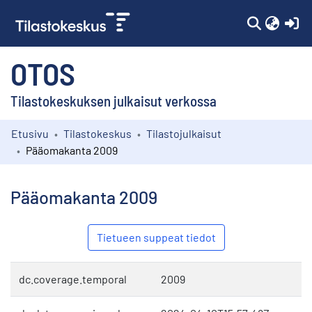
(c
OTOS
Tilastokeskuksen julkaisut verkossa
Etusivu
Tilastokeskus
Tilastojulkaisut
Kokoelmat
Pääomakanta 2009
Selaa
Pääomakanta 2009
Tietueen suppeat tiedot
dc.coverage.temporal
2009