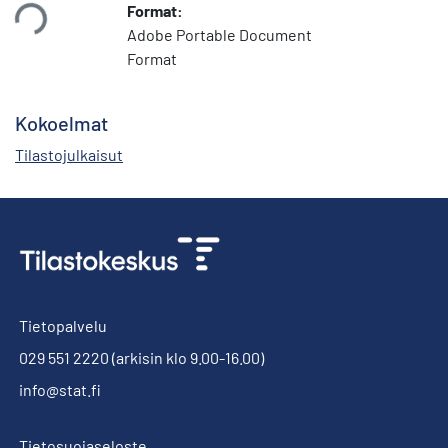
Format:
taan...
Adobe Portable Document
Format
Kokoelmat
Tilastojulkaisut
Tietopalvelu
029 551 2220
(arkisin klo 9.00-16.00)
info@stat.fi
Tietosuojaseloste