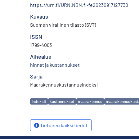
https://urn.fi/URN:NBN:fi-fe20230917127730
Kuvaus
Suomen virallinen tilasto (SVT)
ISSN
1799-4063
Aihealue
hinnat ja kustannukset
Sarja
Maarakennuskustannusindeksi
Avainsanat
indeksit
kustannukset
maarakennus
maarakennuskust
Tietueen kaikki tiedot