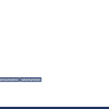
annusindeksi
rakentaminen