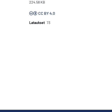
224.58 KB
CC BY 4.0
Lataukset
73