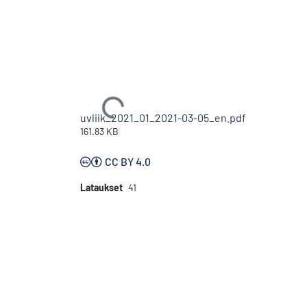
Ladataan...
uvliik_2021_01_2021-03-05_en.pdf
161.83 KB
CC BY 4.0
Lataukset
41