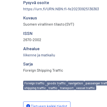
Pysyvä osoite
https://urn.fi/URN:NBN:fi-fe20230925136363
Kuvaus
Suomen virallinen tilasto (SVT)
ISSN
2670-2002
Aihealue
liikenne ja matkailu
Sarja
Foreign Shipping Traffic
Avainsanat
Foreign traffic
goods traffic
navigation
passenger traf
shipping traffic
traffic
transport
vessel traffic
Tietueen kaikki tiedot