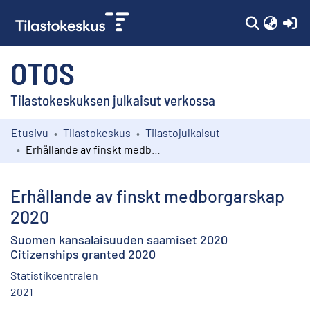
(c
OTOS
Tilastokeskuksen julkaisut verkossa
Etusivu
Tilastokeskus
Tilastojulkaisut
Kokoelmat
Erhållande av finskt medborgarskap 2020
Selaa
Erhållande av finskt medborgarskap
2020
Suomen kansalaisuuden saamiset 2020
Citizenships granted 2020
Statistikcentralen
2021