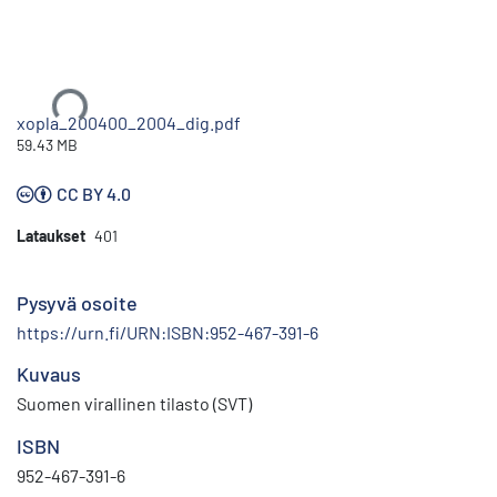
Ladataan...
xopla_200400_2004_dig.pdf
59.43 MB
CC BY 4.0
Lataukset
401
Pysyvä osoite
https://urn.fi/URN:ISBN:952-467-391-6
Kuvaus
Suomen virallinen tilasto (SVT)
ISBN
952-467-391-6