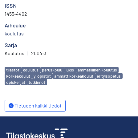
ISSN
1455-4402
Aihealue
koulutus
Sarja
Koulutus
|
2004:3
Avainsanat
tilastot
koulutus
peruskoulu
lukio
ammatillinen koulutus
korkeakoulut
yliopistot
ammattikorkeakoulut
erityisopetus
opiskelijat
tutkinnot
Tietueen kaikki tiedot