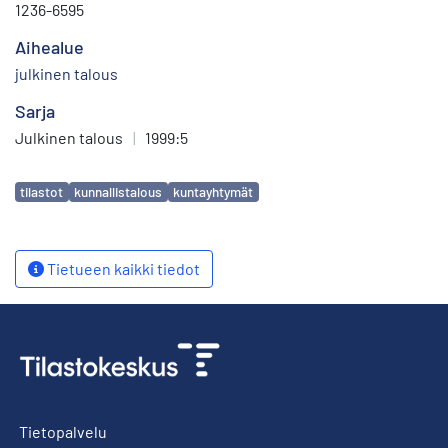
1236-6595
Aihealue
julkinen talous
Sarja
Julkinen talous
|
1999:5
Avainsanat
tilastot
kunnallistalous
kuntayhtymät
Tietueen kaikki tiedot
Tietopalvelu