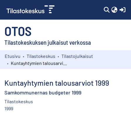
(c
OTOS
Tilastokeskuksen julkaisut verkossa
Etusivu
Tilastokeskus
Tilastojulkaisut
Kokoelmat
Kuntayhtymien talousarviot 1999
Selaa
Kuntayhtymien talousarviot 1999
Samkommunernas budgeter 1999
Tilastokeskus
1999