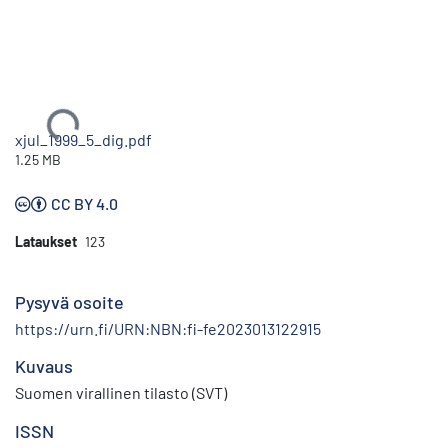
Ladataan...
xjul_1999_5_dig.pdf
1.25 MB
CC BY 4.0
Lataukset
123
Pysyvä osoite
https://urn.fi/URN:NBN:fi-fe2023013122915
Kuvaus
Suomen virallinen tilasto (SVT)
ISSN