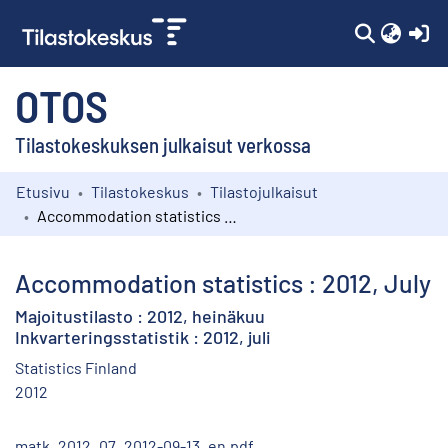
(c
OTOS
Tilastokeskuksen julkaisut verkossa
Etusivu
Tilastokeskus
Tilastojulkaisut
Kokoelmat
Accommodation statistics : 2012, July
Selaa
Accommodation statistics : 2012, July
Majoitustilasto : 2012, heinäkuu
Inkvarteringsstatistik : 2012, juli
Statistics Finland
2012
matk_2012_07_2012-09-13_en.pdf