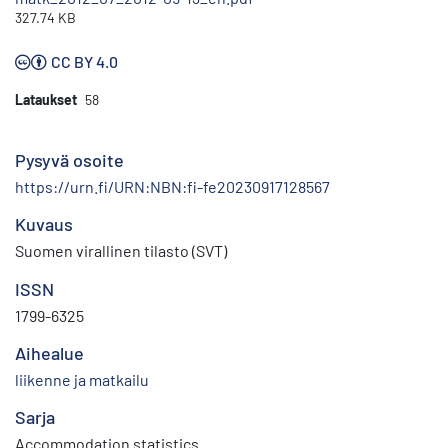
327.74 KB
CC BY 4.0
Lataukset
58
Pysyvä osoite
https://urn.fi/URN:NBN:fi-fe20230917128567
Kuvaus
Suomen virallinen tilasto (SVT)
ISSN
1799-6325
Aihealue
liikenne ja matkailu
Sarja
Accommodation statistics