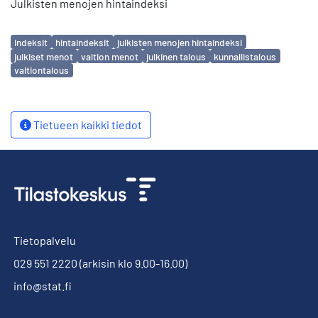
Julkisten menojen hintaindeksi
Avainsanat
indeksit
hintaindeksit
julkisten menojen hintaindeksi
julkiset menot
valtion menot
julkinen talous
kunnallistalous
valtiontalous
Tietueen kaikki tiedot
Tietopalvelu
029 551 2220
(arkisin klo 9.00-16.00)
info@stat.fi