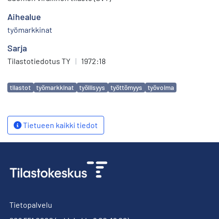
Aihealue
työmarkkinat
Sarja
Tilastotiedotus TY
|
1972:18
Avainsanat
tilastot
työmarkkinat
työllisyys
työttömyys
työvoima
Tietueen kaikki tiedot
Tietopalvelu