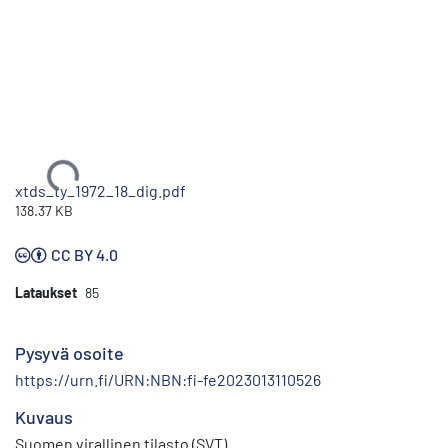
Ladataan...
xtds_ty_1972_18_dig.pdf
138.37 KB
CC BY 4.0
Lataukset
85
Pysyvä osoite
https://urn.fi/URN:NBN:fi-fe2023013110526
Kuvaus
Suomen virallinen tilasto (SVT)