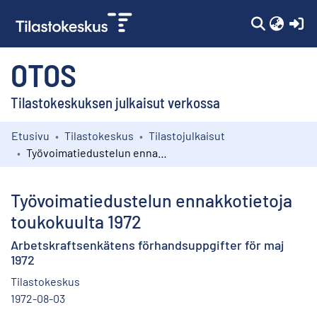
(c
OTOS
Tilastokeskuksen julkaisut verkossa
Etusivu
Tilastokeskus
Tilastojulkaisut
Kokoelmat
Työvoimatiedustelun ennakkotietoja toukokuulta 1972
Selaa
Työvoimatiedustelun ennakkotietoja
toukokuulta 1972
Arbetskraftsenkätens förhandsuppgifter för maj
1972
Tilastokeskus
1972-08-03