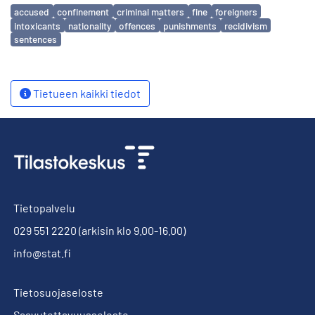
Avainsanat
accused
confinement
criminal matters
fine
foreigners
intoxicants
nationality
offences
punishments
recidivism
sentences
Tietueen kaikki tiedot
Tietopalvelu
029 551 2220
(arkisin klo 9.00-16.00)
info@stat.fi
Tietosuojaseloste
Saavutettavuusseloste