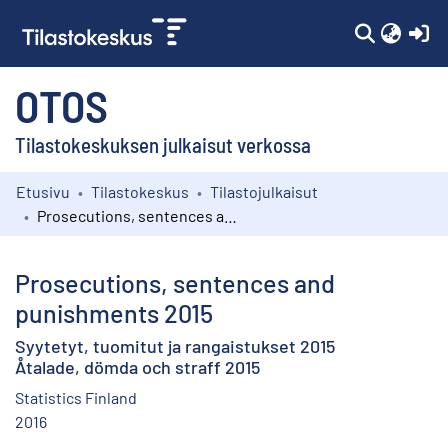
(c
OTOS
Tilastokeskuksen julkaisut verkossa
Etusivu
Tilastokeskus
Tilastojulkaisut
Kokoelmat
Prosecutions, sentences and punishments 2015
Selaa
Prosecutions, sentences and
punishments 2015
Syytetyt, tuomitut ja rangaistukset 2015
Åtalade, dömda och straff 2015
Statistics Finland
2016