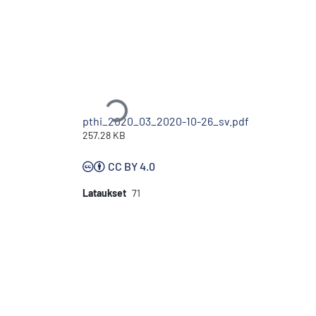
Ladataan...
pthi_2020_03_2020-10-26_sv.pdf
257.28 KB
CC BY 4.0
Lataukset
71