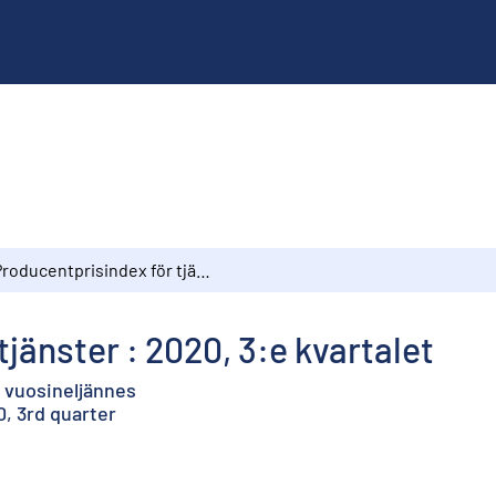
Producentprisindex för tjänster : 2020, 3:e kvartalet
jänster : 2020, 3:e kvartalet
. vuosineljännes
0, 3rd quarter