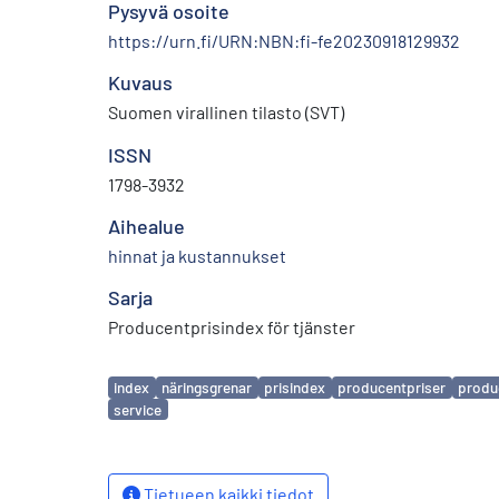
Pysyvä osoite
https://urn.fi/URN:NBN:fi-fe20230918129932
Kuvaus
Suomen virallinen tilasto (SVT)
ISSN
1798-3932
Aihealue
hinnat ja kustannukset
Sarja
Producentprisindex för tjänster
Avainsanat
index
näringsgrenar
prisindex
producentpriser
produc
service
Tietueen kaikki tiedot