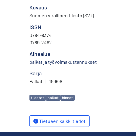
Kuvaus
Suomen virallinen tilasto (SVT)
ISSN
0784-8374
0789-2462
Aihealue
palkat ja työvoimakustannukset
Sarja
Palkat
|
1996:8
Avainsanat
tilastot
palkat
hinnat
Tietueen kaikki tiedot