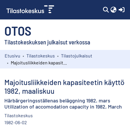
(c
OTOS
Tilastokeskuksen julkaisut verkossa
Etusivu
Tilastokeskus
Tilastojulkaisut
Kokoelmat
Majoitusliikkeiden kapasiteetin käyttö 1982, maaliskuu
Selaa
Majoitusliikkeiden kapasiteetin käyttö
1982, maaliskuu
Härbärgeringsställenas beläggning 1982, mars
Utilization of accomodation capacity in 1982, March
Tilastokeskus
1982-06-02