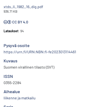
xtds_li_1982_16_dig.pdf
936.71 KB
CC BY 4.0
Lataukset
94
Pysyvä osoite
https://urn.fi/URN:NBN:fi-fe2023013114461
Kuvaus
Suomen virallinen tilasto (SVT)
ISSN
0355-2284
Aihealue
liikenne ja matkailu
Sarja