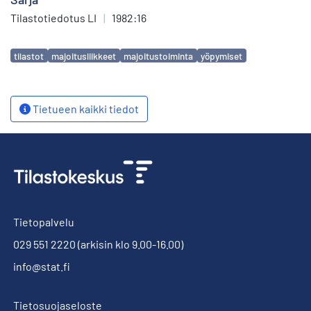
Tilastotiedotus LI
|
1982:16
Avainsanat
tilastot
majoitusliikkeet
majoitustoiminta
yöpymiset
Tietueen kaikki tiedot
Tietopalvelu
029 551 2220
(arkisin klo 9.00-16.00)
info@stat.fi
Tietosuojaseloste