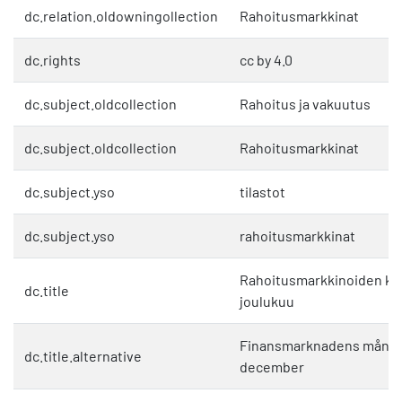
dc.relation.oldowningollection
Rahoitusmarkkinat
dc.rights
cc by 4.0
dc.subject.oldcollection
Rahoitus ja vakuutus
dc.subject.oldcollection
Rahoitusmarkkinat
dc.subject.yso
tilastot
dc.subject.yso
rahoitusmarkkinat
Rahoitusmarkkinoiden kuu
dc.title
joulukuu
Finansmarknadens månads
dc.title.alternative
december