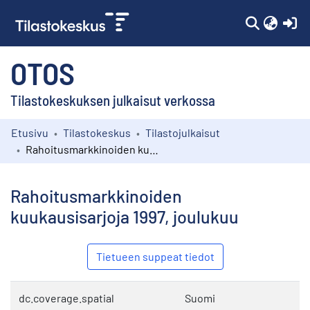
(c
OTOS
Tilastokeskuksen julkaisut verkossa
Etusivu
Tilastokeskus
Tilastojulkaisut
Kokoelmat
Rahoitusmarkkinoiden kuukausisarjoja 1997, joulukuu
Selaa
Rahoitusmarkkinoiden
kuukausisarjoja 1997, joulukuu
Tietueen suppeat tiedot
dc.coverage.spatial
Suomi