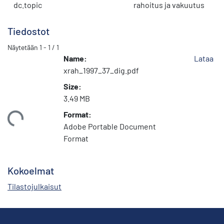
dc.topic
rahoitus ja vakuutus
Tiedostot
Näytetään
1 - 1 / 1
Name:
Lataa
xrah_1997_37_dig.pdf
Size:
3.49 MB
Format:
ataan...
Adobe Portable Document
Format
Kokoelmat
Tilastojulkaisut