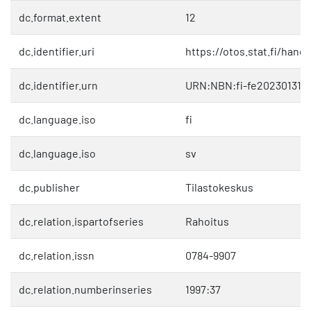
dc.format.extent
12
dc.identifier.uri
https://otos.stat.fi/hand
dc.identifier.urn
URN:NBN:fi-fe202301318
dc.language.iso
fi
dc.language.iso
sv
dc.publisher
Tilastokeskus
dc.relation.ispartofseries
Rahoitus
dc.relation.issn
0784-9907
dc.relation.numberinseries
1997:37