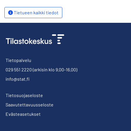
Tietueen kaikki tiedot
Tietopalvelu
029 551 2220
(arkisin klo 9.00-16.00)
info@stat.fi
Tietosuojaseloste
Saavutettavuusseloste
Evästeasetukset