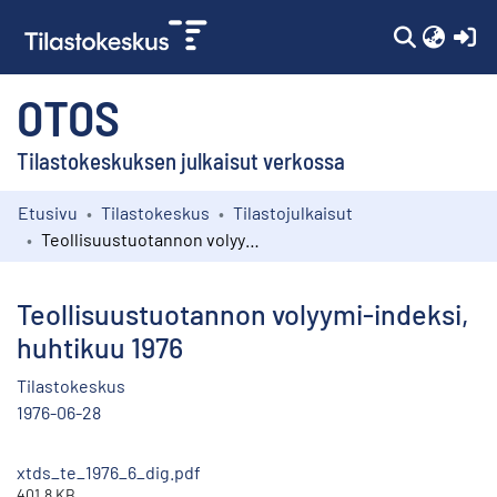
(c
OTOS
Tilastokeskuksen julkaisut verkossa
Etusivu
Tilastokeskus
Tilastojulkaisut
Kokoelmat
Teollisuustuotannon volyymi-indeksi, huhtikuu 1976
Selaa
Teollisuustuotannon volyymi-indeksi,
huhtikuu 1976
Tilastokeskus
1976-06-28
xtds_te_1976_6_dig.pdf
401.8 KB