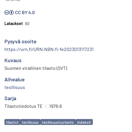
CC BY 4.0
Lataukset
60
Pysyvä osoite
https://urn.fi/URN:NBN:fi-fe2023013117231
Kuvaus
Suomen virallinen tilasto (SVT)
Aihealue
teollisuus
Sarja
Tilastotiedotus TE
|
1976:6
Avainsanat
tilastot
teollisuus
teollisuustuotanto
indeksit