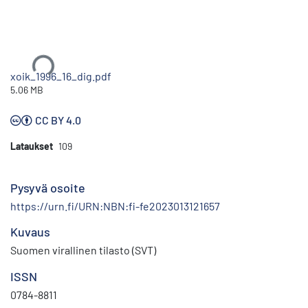
Ladataan...
xoik_1996_16_dig.pdf
5.06 MB
CC BY 4.0
Lataukset
109
Pysyvä osoite
https://urn.fi/URN:NBN:fi-fe2023013121657
Kuvaus
Suomen virallinen tilasto (SVT)
ISSN
0784-8811