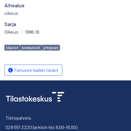
Aihealue
oikeus
Sarja
Oikeus
|
1996:16
Avainsanat
tilastot
konkurssit
yritykset
Tietueen kaikki tiedot
Tietopalvelu
029 551 2220
(arkisin klo 9.00-16.00)