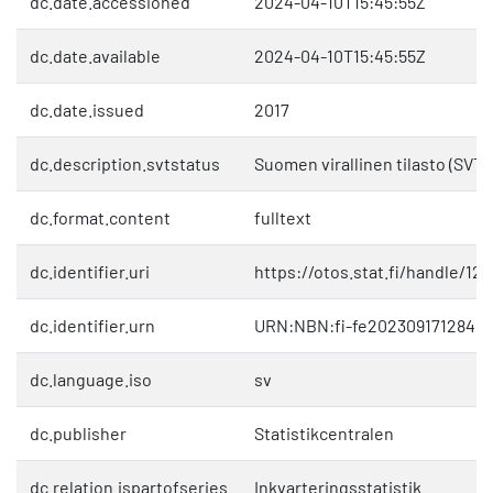
dc.date.accessioned
2024-04-10T15:45:55Z
dc.date.available
2024-04-10T15:45:55Z
dc.date.issued
2017
dc.description.svtstatus
Suomen virallinen tilasto (SVT)
dc.format.content
fulltext
dc.identifier.uri
https://otos.stat.fi/handle/12
dc.identifier.urn
URN:NBN:fi-fe2023091712848
dc.language.iso
sv
dc.publisher
Statistikcentralen
dc.relation.ispartofseries
Inkvarteringsstatistik