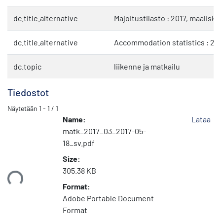
dc.title.alternative
Majoitustilasto : 2017, maalisk
dc.title.alternative
Accommodation statistics : 20
dc.topic
liikenne ja matkailu
Tiedostot
Näytetään
1 - 1 / 1
Name:
Lataa
matk_2017_03_2017-05-
18_sv.pdf
Size:
305.38 KB
taan...
Format:
Adobe Portable Document
Format