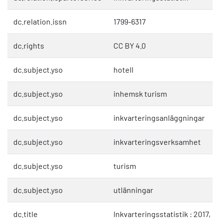
dc.relation.issn
1799-6317
dc.rights
CC BY 4.0
dc.subject.yso
hotell
dc.subject.yso
inhemsk turism
dc.subject.yso
inkvarteringsanläggningar
dc.subject.yso
inkvarteringsverksamhet
dc.subject.yso
turism
dc.subject.yso
utlänningar
dc.title
Inkvarteringsstatistik : 2017, m