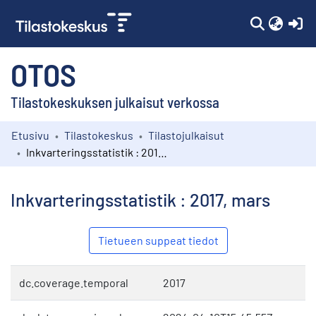
(c
OTOS
Tilastokeskuksen julkaisut verkossa
Etusivu
Tilastokeskus
Tilastojulkaisut
Kokoelmat
Inkvarteringsstatistik : 2017, mars
Selaa
Inkvarteringsstatistik : 2017, mars
Tietueen suppeat tiedot
dc.coverage.temporal
2017