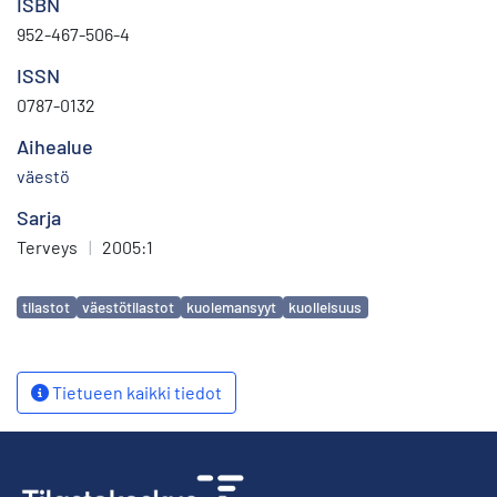
ISBN
952-467-506-4
ISSN
0787-0132
Aihealue
väestö
Sarja
Terveys
|
2005:1
Avainsanat
tilastot
väestötilastot
kuolemansyyt
kuolleisuus
Tietueen kaikki tiedot