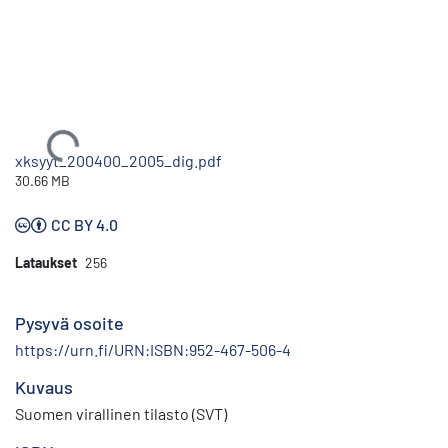
Ladataan...
xksyyt_200400_2005_dig.pdf
30.66 MB
CC BY 4.0
Lataukset
256
Pysyvä osoite
https://urn.fi/URN:ISBN:952-467-506-4
Kuvaus
Suomen virallinen tilasto (SVT)