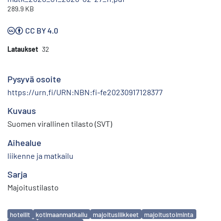
289.9 KB
CC BY 4.0
Lataukset
32
Pysyvä osoite
https://urn.fi/URN:NBN:fi-fe20230917128377
Kuvaus
Suomen virallinen tilasto (SVT)
Aihealue
liikenne ja matkailu
Sarja
Majoitustilasto
Avainsanat
hotellit
kotimaanmatkailu
majoitusliikkeet
majoitustoiminta