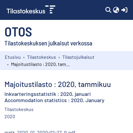
(c
OTOS
Tilastokeskuksen julkaisut verkossa
Etusivu
Tilastokeskus
Tilastojulkaisut
Kokoelmat
Majoitustilasto : 2020, tammikuu
Selaa
Majoitustilasto : 2020, tammikuu
Inkvarteringsstatistik : 2020, januari
Accommodation statistics : 2020, January
Tilastokeskus
2020
matk_2020_01_2020-02-27_fi.pdf