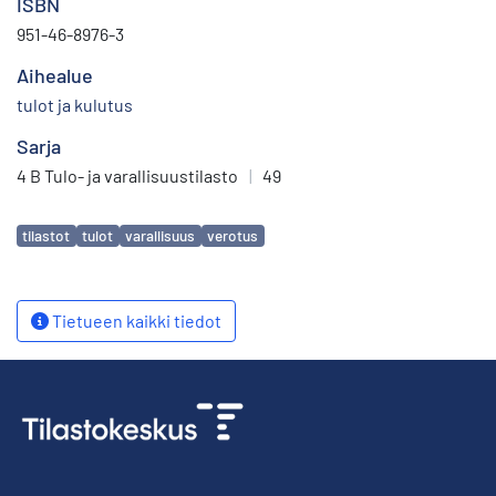
ISBN
951-46-8976-3
Aihealue
tulot ja kulutus
Sarja
4 B Tulo- ja varallisuustilasto
|
49
Avainsanat
tilastot
tulot
varallisuus
verotus
Tietueen kaikki tiedot