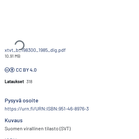
Ladataan...
xtvt_b_198300_1985_dig.pdf
10.91 MB
CC BY 4.0
Lataukset
318
Pysyvä osoite
https://urn.fi/URN:ISBN:951-46-8976-3
Kuvaus
Suomen virallinen tilasto (SVT)