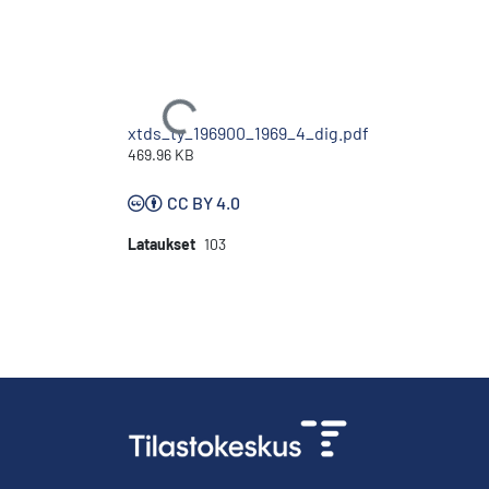
Ladataan...
xtds_ty_196900_1969_4_dig.pdf
469.96 KB
CC BY 4.0
Lataukset
103