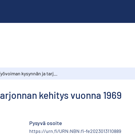
Työvoiman kysynnän ja tarjonnan kehitys vuonna 1969
tarjonnan kehitys vuonna 1969
Pysyvä osoite
https://urn.fi/URN:NBN:fi-fe2023013110889