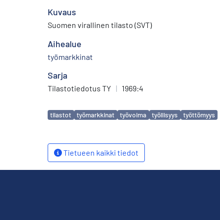
Kuvaus
Suomen virallinen tilasto (SVT)
Aihealue
työmarkkinat
Sarja
Tilastotiedotus TY
|
1969:4
Avainsanat
tilastot
työmarkkinat
työvoima
työllisyys
työttömyys
Tietueen kaikki tiedot