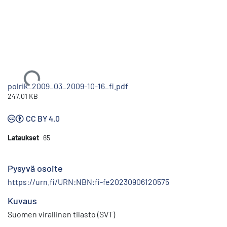
Ladataan...
polrik_2009_03_2009-10-16_fi.pdf
247.01 KB
CC BY 4.0
Lataukset
65
Pysyvä osoite
https://urn.fi/URN:NBN:fi-fe20230906120575
Kuvaus
Suomen virallinen tilasto (SVT)