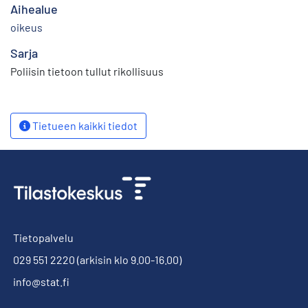
Aihealue
oikeus
Sarja
Poliisin tietoon tullut rikollisuus
Tietueen kaikki tiedot
Tietopalvelu
029 551 2220
(arkisin klo 9.00-16.00)
info@stat.fi