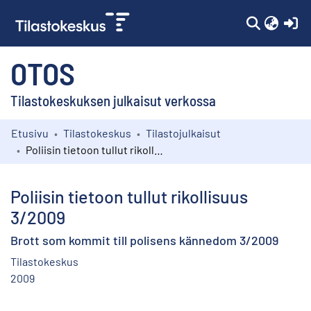
(c
OTOS
Tilastokeskuksen julkaisut verkossa
Etusivu
Tilastokeskus
Tilastojulkaisut
Kokoelmat
Poliisin tietoon tullut rikollisuus 3/2009
Selaa
Poliisin tietoon tullut rikollisuus
3/2009
Brott som kommit till polisens kännedom 3/2009
Tilastokeskus
2009