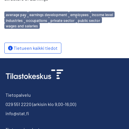
Avainsanat
average pay
earnings development
employees
income level
industries
occupations
private sector
public sector
wages and salaries
Tietueen kaikki tiedot
Tietopalvelu
029 551 2220
(arkisin klo 9.00-16.00)
info@stat.fi