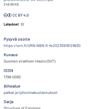
248.99 KB
CC BY 4.0
Lataukset
92
Pysyvä osoite
https://urn.fi/URN:NBN:fi-fe20230918129630
Kuvaus
Suomen virallinen tilasto (SVT)
ISSN
1799-0092
Aihealue
palkat ja työvoimakustannukset
Sarja
Structure of Earnings