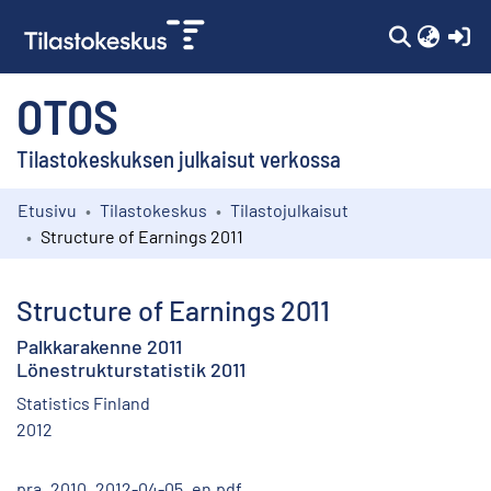
(c
OTOS
Tilastokeskuksen julkaisut verkossa
Etusivu
Tilastokeskus
Tilastojulkaisut
Kokoelmat
Structure of Earnings 2011
Selaa
Structure of Earnings 2011
Palkkarakenne 2011
Lönestrukturstatistik 2011
Statistics Finland
2012
pra_2010_2012-04-05_en.pdf