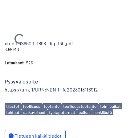
Ladataan...
xteoll_189600_1898_dig_13b.pdf
3.55 MB
Lataukset
526
Pysyvä osoite
https://urn.fi/URN:NBN:fi-fe2023013116912
Avainsanat
tilastot
teollisuus
tuotanto
teollisuustuotanto
toimipaikat
tehtaat
raaka-aineet
työtapaturmat
palkat
henkilöstö
Tietueen kaikki tiedot