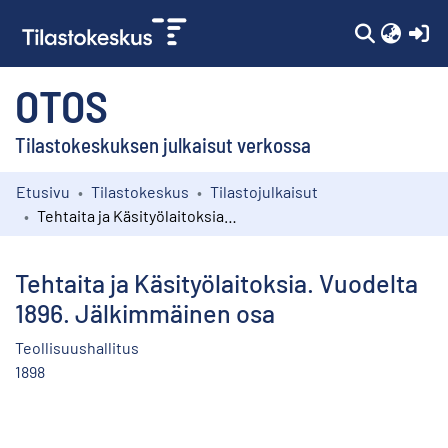
(c
OTOS
Tilastokeskuksen julkaisut verkossa
Etusivu
Tilastokeskus
Tilastojulkaisut
Kokoelmat
Tehtaita ja Käsityölaitoksia. Vuodelta 1896. Jälkimmäinen osa
Selaa
Tehtaita ja Käsityölaitoksia. Vuodelta
1896. Jälkimmäinen osa
Teollisuushallitus
1898