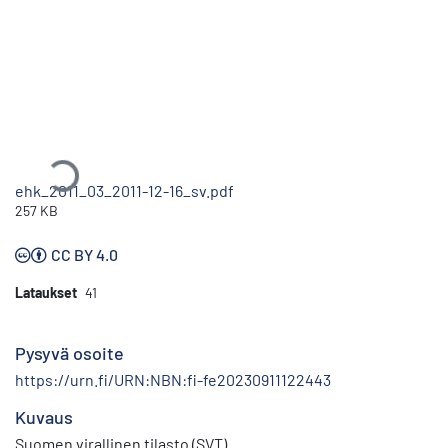
Ladataan...
ehk_2011_03_2011-12-16_sv.pdf
257 KB
CC BY 4.0
Lataukset
41
Pysyvä osoite
https://urn.fi/URN:NBN:fi-fe20230911122443
Kuvaus
Suomen virallinen tilasto (SVT)