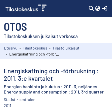
(c
OTOS
Tilastokeskuksen julkaisut verkossa
Etusivu
Tilastokeskus
Tilastojulkaisut
Kokoelmat
Energiskaffning och -förbrukning : 2011, 3:e kvartalet
Selaa
Energiskaffning och -förbrukning :
2011, 3:e kvartalet
Energian hankinta ja kulutus : 2011, 3. neljännes
Energy supply and consumption : 2011, 3rd quarter
Statistikcentralen
2011