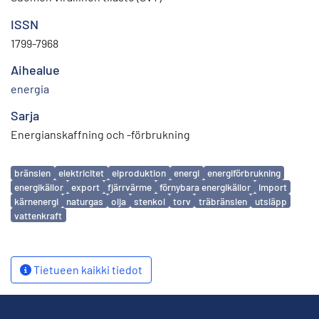
ISSN
1799-7968
Aihealue
energia
Sarja
Energianskaffning och -förbrukning
Avainsanat
bränslen
elektricitet
elproduktion
energi
energiförbrukning
energikällor
export
fjärrvärme
förnybara energikällor
import
kärnenergi
naturgas
olja
stenkol
torv
träbränslen
utsläpp
vattenkraft
Tietueen kaikki tiedot